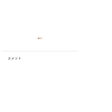
コメント
そろそろ収穫〜
稲刈り始めました
コメントを追加…
楽しくいこう！
南阿蘇 上野ファーム