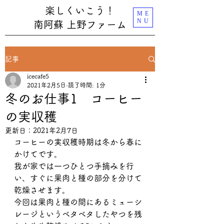
楽しくいこう！
ME
NU
南阿蘇 上野ファーム
記事
icecafe5
2021年2月5日
読了時間: 1分
冬のお仕事1 コーヒー
の実収穫
更新日：
2021年2月7日
コーヒーの実収穫時期は冬から春に
かけてです。
我が家では一つひとつ手摘みを行
い、すぐに果肉と種の部分を分けて
乾燥させます。
今回は果肉と種の間にあるミューシ
レージというベタベタしたやつを残